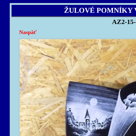
ŽULOVÉ POMNÍKY 
AZ2-15-
Naspäť