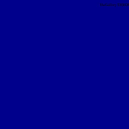
HwGallery ERROR: I