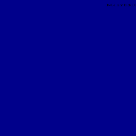
HwGallery ERROR: I