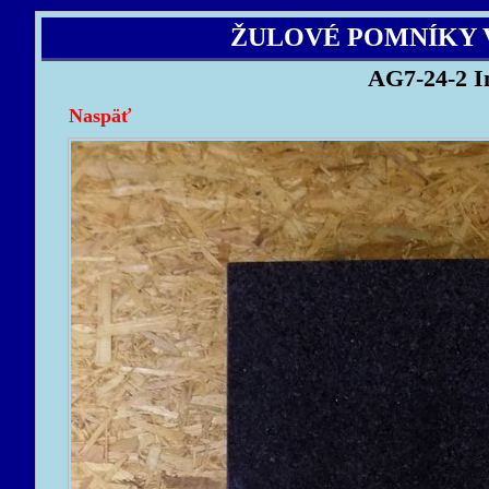
ŽULOVÉ POMNÍKY 
AG7-24-2 I
Naspäť